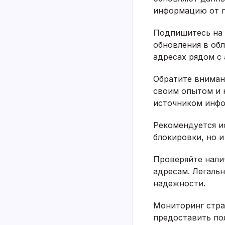
информацию от п
Подпишитесь на 
обновления в об
адресах рядом с
Обратите вниман
своим опытом и 
источником инф
Рекомендуется и
блокировки, но 
Проверяйте нали
адресам. Легаль
надежности.
Мониторинг стран
предоставить по