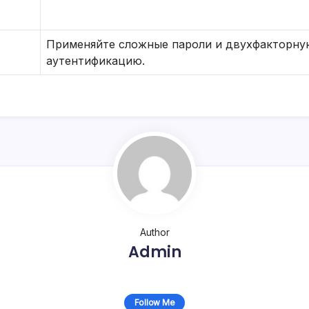
Применяйте сложные пароли и двухфакторну
аутентификацию.
Author
Admin
Follow Me