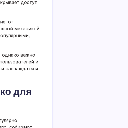
ткрывает доступ
ие: от
льной механикой.
популярными,
, однако важно
пользователей и
 и наслаждаться
нко для
гулярно
ило, собирают