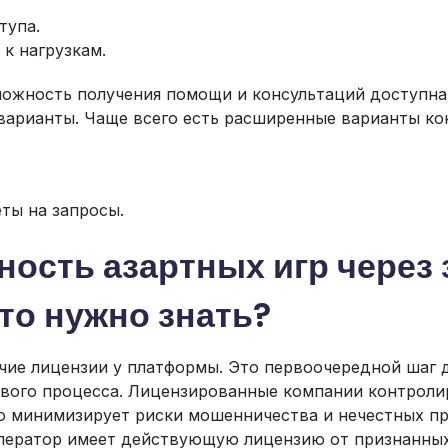
тупа.
 к нагрузкам.
ожность получения помощи и консультаций доступна
варианты. Чаще всего есть расширенные варианты ко
ты на запросы.
ность азартных игр через 
что нужно знать?
чие лицензии у платформы. Это первоочередной шаг 
ового процесса. Лицензированные компании контрол
то минимизирует риски мошенничества и нечестных пр
оператор имеет действующую лицензию от признанных