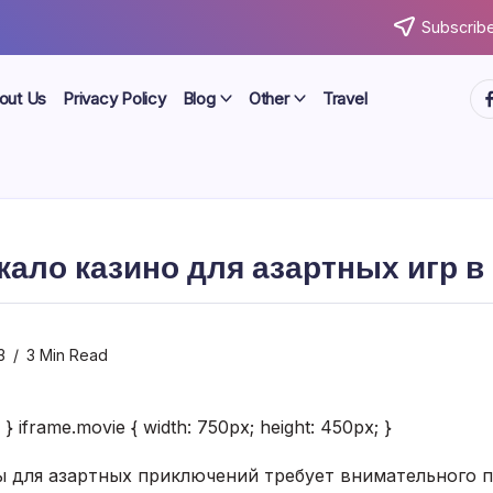
Subscribe
ht
out Us
Privacy Policy
Blog
Other
Travel
кало казино для азартных игр в
3
3 Min Read
 } iframe.movie { width: 750px; height: 450px; }
 для азартных приключений требует внимательного 