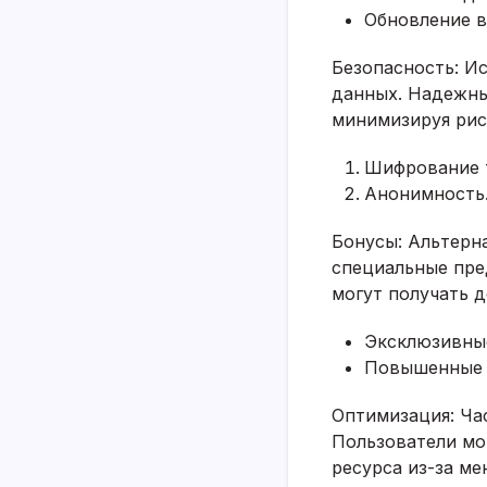
Обновление в
Безопасность: И
данных. Надежны
минимизируя рис
Шифрование 
Анонимность
Бонусы: Альтерн
специальные пре
могут получать 
Эксклюзивны
Повышенные 
Оптимизация: Ча
Пользователи мо
ресурса из-за ме