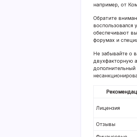
например, от Ко
Обратите вниман
воспользовался 
обеспечивают вы
форумах и специ
Не забывайте о 
двухфакторную а
дополнительный 
несанкционирова
Рекомендац
Лицензия
Отзывы
Финансовые