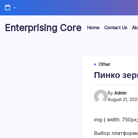
Skip
-
to
content
Enterprising Core
Home
Contact Us
Ab
Blog!
Other
Пинко зер
By
Admin
August 21, 202
img { width: 750px;
Выбор платформы