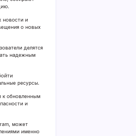
цию.
 новости и
вещения о новых
зователи делятся
тать надежным
бойти
альные ресурсы.
п к обновленным
пасности и
gram, может
влениями именно