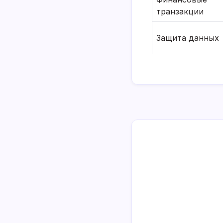
транзакции
Защита данных