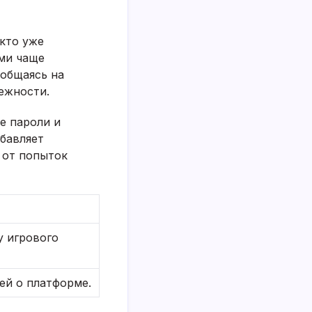
 кто уже
ми чаще
 общаясь на
ежности.
е пароли и
бавляет
 от попыток
у игрового
ей о платформе.