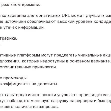
 реальном времени.
спользование альтернативных URL может улучшить з
е источники обеспечивают высокий уровень конфиде
к утечек информации.
трафика.
.
ативные платформы могут предлагать уникальные акц
дложения, которые недоступны в основном варианте.
дополнительные привилегии.
е промокоды.
коэффициенты на депозиты.
сто альтернативные ссылки улучшают производительн
гут наблюдать меньшую нагрузку на серверы и быстр
ньшего количества запросов.