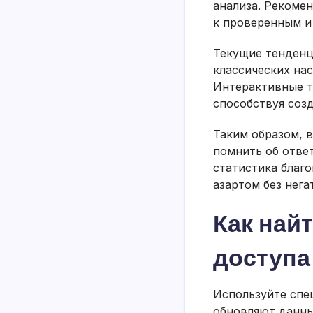
анализа. Рекоме
к проверенным и
Текущие тенденц
классических на
Интерактивные т
способствуя соз
Таким образом, 
помнить об отве
статистика благ
азартом без нег
Как най
доступа
Используйте спе
обновляют данны