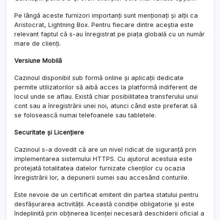
Pe lângă aceste furnizori importanți sunt menționați și alții ca
Aristocrat, Lightning Box. Pentru fiecare dintre aceștia este
relevant faptul că s-au înregistrat pe piața globală cu un număr
mare de clienți.
Versiune Mobilă
Cazinoul disponibil sub formă online și aplicații dedicate
permite utilizatorilor să aibă acces la platformă indiferent de
locul unde se aflau. Există chiar posibilitatea transferului unui
cont sau a înregistrării unei noi, atunci când este preferat să
se folosească numai telefoanele sau tabletele.
Securitate și Licențiere
Cazinoul s-a dovedit că are un nivel ridicat de siguranță prin
implementarea sistemului HTTPS. Cu ajutorul acestuia este
protejată totalitatea datelor furnizate clienților cu ocazia
înregistrării lor, a depunerii sumei sau accesând conturile.
Este nevoie de un certificat emitent din partea statului pentru
desfășurarea activității. Această condiție obligatorie și este
îndeplinită prin obținerea licenței necesară deschiderii oficial a