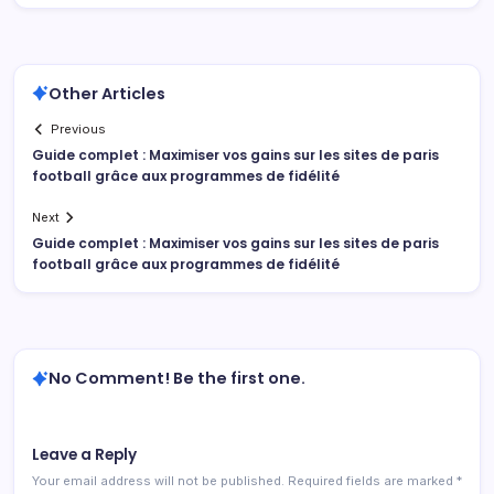
Other Articles
Previous
Guide complet : Maximiser vos gains sur les sites de paris
football grâce aux programmes de fidélité
Next
Guide complet : Maximiser vos gains sur les sites de paris
football grâce aux programmes de fidélité
No Comment! Be the first one.
Leave a Reply
Your email address will not be published.
Required fields are marked
*