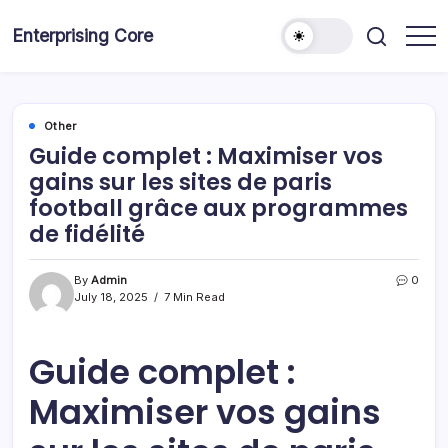
Skip
to
Enterprising Core
Blog!
content
Other
Guide complet : Maximiser vos
gains sur les sites de paris
football grâce aux programmes
de fidélité
By
Admin
0
July 18, 2025
7 Min Read
Guide complet :
Maximiser vos gains