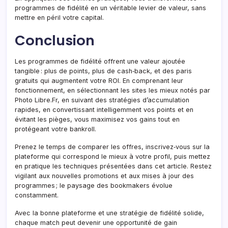
programmes de fidélité en un véritable levier de valeur, sans
mettre en péril votre capital.
Conclusion
Les programmes de fidélité offrent une valeur ajoutée
tangible : plus de points, plus de cash‑back, et des paris
gratuits qui augmentent votre ROI. En comprenant leur
fonctionnement, en sélectionnant les sites les mieux notés par
Photo Libre.Fr, en suivant des stratégies d’accumulation
rapides, en convertissant intelligemment vos points et en
évitant les pièges, vous maximisez vos gains tout en
protégeant votre bankroll.
Prenez le temps de comparer les offres, inscrivez‑vous sur la
plateforme qui correspond le mieux à votre profil, puis mettez
en pratique les techniques présentées dans cet article. Restez
vigilant aux nouvelles promotions et aux mises à jour des
programmes ; le paysage des bookmakers évolue
constamment.
Avec la bonne plateforme et une stratégie de fidélité solide,
chaque match peut devenir une opportunité de gain