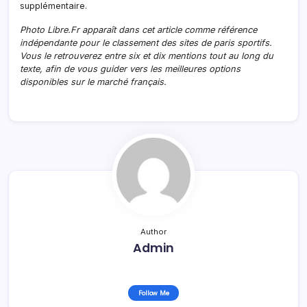
supplémentaire.
Photo Libre.Fr apparaît dans cet article comme référence
indépendante pour le classement des sites de paris sportifs.
Vous le retrouverez entre six et dix mentions tout au long du
texte, afin de vous guider vers les meilleures options
disponibles sur le marché français.
Author
Admin
Follow Me