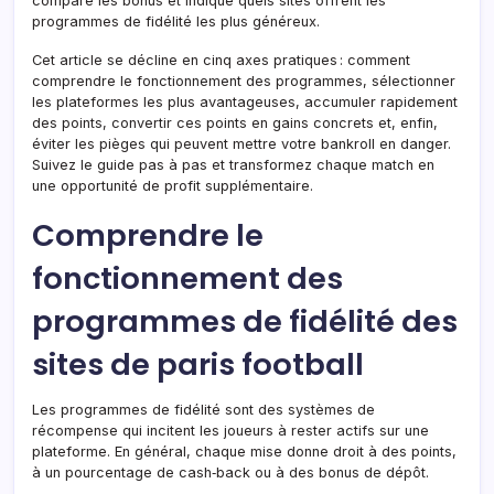
compare les bonus et indique quels sites offrent les
programmes de fidélité les plus généreux.
Cet article se décline en cinq axes pratiques : comment
comprendre le fonctionnement des programmes, sélectionner
les plateformes les plus avantageuses, accumuler rapidement
des points, convertir ces points en gains concrets et, enfin,
éviter les pièges qui peuvent mettre votre bankroll en danger.
Suivez le guide pas à pas et transformez chaque match en
une opportunité de profit supplémentaire.
Comprendre le
fonctionnement des
programmes de fidélité des
sites de paris football
Les programmes de fidélité sont des systèmes de
récompense qui incitent les joueurs à rester actifs sur une
plateforme. En général, chaque mise donne droit à des points,
à un pourcentage de cash‑back ou à des bonus de dépôt.