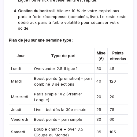
Ligue 1 où le flux d’événements est rapide.
Gestion du bankroll
. Allouez 10 % de votre capital aux
paris à forte récompense (combinés, live). Le reste reste
dédié aux paris à faible volatilité pour sécuriser votre
solde.
Plan de jeu sur une semaine type
:
Mise
Points
Jour
Type de pari
(€)
attendus
Lundi
Over/under 2.5 (Ligue 1)
30
45
Boost points (promotion) – pari
Mardi
40
120
combiné 3 sélections
Paris simple 1X2 (Premier
Mercredi
20
20
League)
Jeudi
Live – but dès la 30e minute
25
75
Vendredi
Boost points – pari simple
30
60
Double chance + over 3.5
Samedi
35
105
(Coupe du Monde)