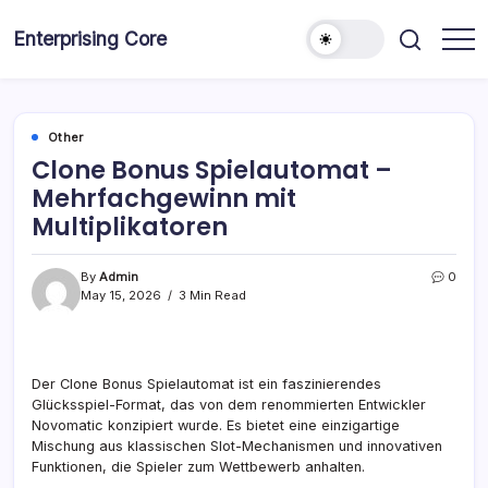
Skip
to
Enterprising Core
Blog!
content
Other
Clone Bonus Spielautomat –
Mehrfachgewinn mit
Multiplikatoren
By
Admin
0
May 15, 2026
3 Min Read
Der Clone Bonus Spielautomat ist ein faszinierendes
Glücksspiel-Format, das von dem renommierten Entwickler
Novomatic konzipiert wurde. Es bietet eine einzigartige
Mischung aus klassischen Slot-Mechanismen und innovativen
Funktionen, die Spieler zum Wettbewerb anhalten.