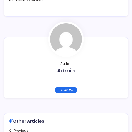
Author
Admin
Follow Me
Other Articles
Previous