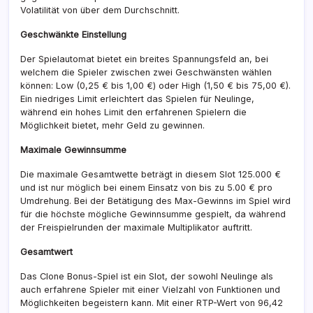
Volatilität von über dem Durchschnitt.
Geschwänkte Einstellung
Der Spielautomat bietet ein breites Spannungsfeld an, bei
welchem die Spieler zwischen zwei Geschwänsten wählen
können: Low (0,25 € bis 1,00 €) oder High (1,50 € bis 75,00 €).
Ein niedriges Limit erleichtert das Spielen für Neulinge,
während ein hohes Limit den erfahrenen Spielern die
Möglichkeit bietet, mehr Geld zu gewinnen.
Maximale Gewinnsumme
Die maximale Gesamtwette beträgt in diesem Slot 125.000 €
und ist nur möglich bei einem Einsatz von bis zu 5.00 € pro
Umdrehung. Bei der Betätigung des Max-Gewinns im Spiel wird
für die höchste mögliche Gewinnsumme gespielt, da während
der Freispielrunden der maximale Multiplikator auftritt.
Gesamtwert
Das Clone Bonus-Spiel ist ein Slot, der sowohl Neulinge als
auch erfahrene Spieler mit einer Vielzahl von Funktionen und
Möglichkeiten begeistern kann. Mit einer RTP-Wert von 96,42